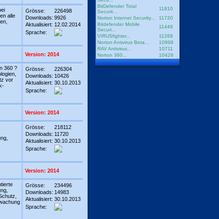
BitDefender Total
11810
ei
Grösse:
226498
Securit...
en alle
Downloads:
9926
Norton Internet Security...
11720
en,
Aktualisiert:
12.02.2014
Bitdefender Mobile
11446
Securi...
Sprache:
VIRUSfighter...
11268
Norton Antivirus Beta...
10998
RAV Antivirus...
10711
Version: 2014
Norton 360...
10426
on 360 ?
Grösse:
226304
logien,
Downloads:
10426
tz vor
Aktualisiert:
30.10.2013
k-
Sprache:
Version: 2014
Grösse:
218112
Downloads:
11720
ng,
Aktualisiert:
30.10.2013
Sprache:
Version: 2014
tierte
Grösse:
234496
ng,
Downloads:
14983
Schutz,
Aktualisiert:
30.10.2013
rwachung
Sprache: