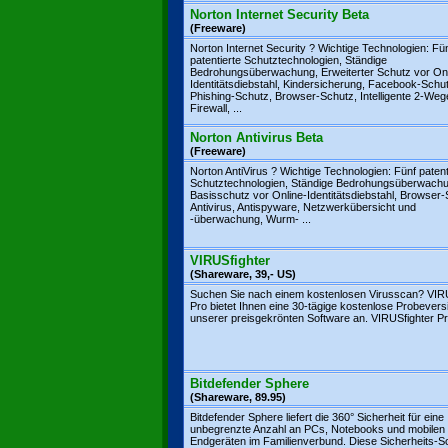
Norton Internet Security Beta
(Freeware)
Norton Internet Security ? Wichtige Technologien: Fü
patentierte Schutztechnologien, Ständige
Bedrohungsüberwachung, Erweiterter Schutz vor Onl
Identitätsdiebstahl, Kindersicherung, Facebook-Schu
Phishing-Schutz, Browser-Schutz, Intelligente 2-Weg
Firewall, ...
Norton Antivirus Beta
(Freeware)
Norton AntiVirus ? Wichtige Technologien: Fünf patent
Schutztechnologien, Ständige Bedrohungsüberwachu
Basisschutz vor Online-Identitätsdiebstahl, Browser-
Antivirus, Antispyware, Netzwerkübersicht und
-überwachung, Wurm- ...
VIRUSfighter
(Shareware, 39,- US)
Suchen Sie nach einem kostenlosen Virusscan? VIRU
Pro bietet Ihnen eine 30-tägige kostenlose Probevers
unserer preisgekrönten Software an. VIRUSfighter Pro
Bitdefender Sphere
(Shareware, 89.95)
Bitdefender Sphere liefert die 360° Sicherheit für eine
unbegrenzte Anzahl an PCs, Notebooks und mobilen
Endgeräten im Familienverbund. Diese Sicherheits-S