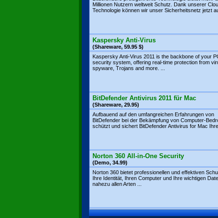
Millionen Nutzern weltweit Schutz. Dank unserer Clo
Technologie können wir unser Sicherheitsnetz jetzt au
Kaspersky Anti-Virus
(Shareware, 59.95 $)
Kaspersky Anti-Virus 2011 is the backbone of your 
security system, offering real-time protection from vi
spyware, Trojans and more. ...
BitDefender Antivirus 2011 für Mac
(Shareware, 29.95)
Aufbauend auf den umfangreichen Erfahrungen von
BitDefender bei der Bekämpfung von Computer-Bed
schützt und sichert BitDefender Antivirus for Mac Ihre 
Norton 360 All-in-One Security
(Demo, 34.99)
Norton 360 bietet professionellen und effektiven Schu
Ihre Identität, Ihren Computer und Ihre wichtigen Dat
nahezu allen Arten ...