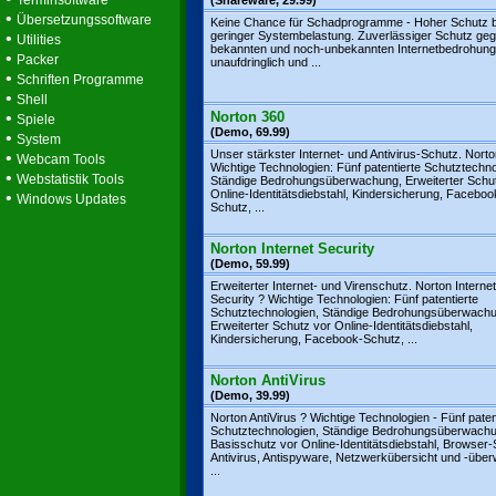
Terminsoftware
(Shareware, 29.99)
•
Übersetzungssoftware
Keine Chance für Schadprogramme - Hoher Schutz b
•
geringer Systembelastung. Zuverlässiger Schutz geg
Utilities
bekannten und noch-unbekannten Internetbedrohung
•
Packer
unaufdringlich und ...
•
Schriften Programme
•
Shell
•
Norton 360
Spiele
(Demo, 69.99)
•
System
Unser stärkster Internet- und Antivirus-Schutz. Nort
•
Webcam Tools
Wichtige Technologien: Fünf patentierte Schutztechno
•
Webstatistik Tools
Ständige Bedrohungsüberwachung, Erweiterter Schu
Online-Identitätsdiebstahl, Kindersicherung, Faceboo
•
Windows Updates
Schutz, ...
Norton Internet Security
(Demo, 59.99)
Erweiterter Internet- und Virenschutz. Norton Internet
Security ? Wichtige Technologien: Fünf patentierte
Schutztechnologien, Ständige Bedrohungsüberwachu
Erweiterter Schutz vor Online-Identitätsdiebstahl,
Kindersicherung, Facebook-Schutz, ...
Norton AntiVirus
(Demo, 39.99)
Norton AntiVirus ? Wichtige Technologien - Fünf paten
Schutztechnologien, Ständige Bedrohungsüberwachu
Basisschutz vor Online-Identitätsdiebstahl, Browser-
Antivirus, Antispyware, Netzwerkübersicht und -übe
...