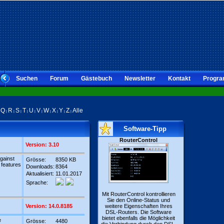
Suchen
Forum
Gästebuch
Newsletter
Kontakt
Progra
Q
R
S
T
U
V
W
X
Y
Z
Alle
|
|
|
|
|
|
|
|
|
|
|
Software-Tipp
RouterControl
Version: 3.10
gainst
Grösse:
8350 KB
 features
Downloads:
8364
Aktualisiert:
11.01.2017
Sprache:
Mit RouterControl kontrollieren
Sie den Online-Status und
Version: 14.0.8185
weitere Eigenschaften Ihres
DSL-Routers. Die Software
bietet ebenfalls die Möglichkeit
e
Grösse:
4480