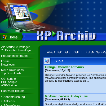
Als Startseite festlegen
Zu Favoriten hinzufügen
Alle
A
B
C
D
E
F
G
H
I
J
K
L
M
N
O
P
|
|
|
|
|
|
|
|
|
|
|
|
|
|
|
|
Programm eintragen
Virus
Forum
Newsletter
Orange Defender Antivirus
Neue Downloads
(Shareware, 15,- US)
Top Downloads
Orange Defender Antivirus provides 24/7 protection a
malware and other computer viruses. The application
CGI Scripte
an easy-to-use interface backed up ...
PHP-Scripte
ASP-Scripte
Hardware Treiber
McAfee LiveSafe 30 days Trial
•
Ahnenforschung
(Shareware, 89.99 $)
•
Antivirus
Shield your digital life and all your devices.Try McAfe
•
Bürosoftware