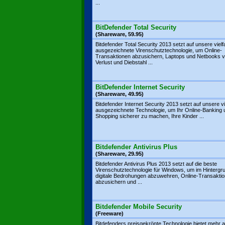
...
BitDefender Total Security
(Shareware, 59.95)
Bitdefender Total Security 2013 setzt auf unsere viel
ausgezeichnete Virenschutztechnologie, um Online-
Transaktionen abzusichern, Laptops und Netbooks v
Verlust und Diebstahl ...
BitDefender Internet Security
(Shareware, 49.95)
Bitdefender Internet Security 2013 setzt auf unsere v
ausgezeichnete Technologie, um Ihr Online-Banking 
Shopping sicherer zu machen, Ihre Kinder ...
Bitdefender Antivirus Plus
(Shareware, 29.95)
Bitdefender Antivirus Plus 2013 setzt auf die beste
Virenschutztechnologie für Windows, um im Hintergr
digitale Bedrohungen abzuwehren, Online-Transakti
abzusichern und ...
Bitdefender Mobile Security
(Freeware)
Bitdefenders preisgekrönte Technologie bietet mehr a