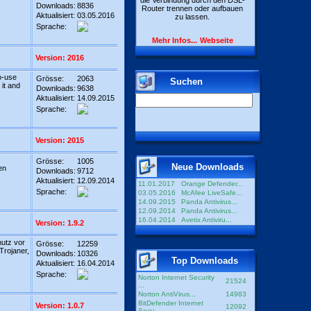
die Verbindung durch den DSL-
Downloads:
8836
Router trennen oder aufbauen
Aktualisiert:
03.05.2016
zu lassen.
Sprache:
Mehr Infos...
Webseite
Version: 2016
o-use
Grösse:
2063
Suchen
 it and
Downloads:
9638
Aktualisiert:
14.09.2015
Sprache:
Version: 2015
Grösse:
1005
Neue Downloads
en
Downloads:
9712
Aktualisiert:
12.09.2014
11.01.2017
Orange Defender...
Sprache:
03.05.2016
McAfee LiveSafe...
14.09.2015
Panda Antivirus...
12.09.2014
Panda Antivirus...
16.04.2014
Avetix Antiviru...
Version: 1.9.2
hutz vor
Grösse:
12259
Trojaner,
Downloads:
10326
Top Downloads
Aktualisiert:
16.04.2014
Sprache:
Norton Internet Security
21524
...
Norton AntiVirus...
14983
BitDefender Internet
Version: 1.0.7
12092
Secu...