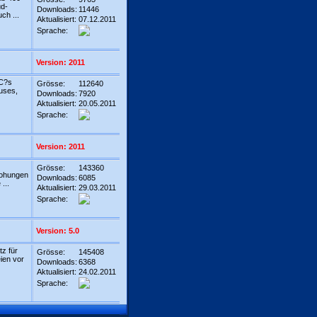
ud-
Downloads:
11446
ch ...
Aktualisiert:
07.12.2011
Sprache:
Version: 2011
PC?s
Grösse:
112640
ruses,
Downloads:
7920
Aktualisiert:
20.05.2011
Sprache:
Version: 2011
Grösse:
143360
rohungen
Downloads:
6085
...
Aktualisiert:
29.03.2011
Sprache:
Version: 5.0
tz für
Grösse:
145408
eien vor
Downloads:
6368
Aktualisiert:
24.02.2011
Sprache: