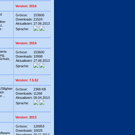
Version: 2014
nf
Grösse:
153600
Downloads:
21524
ine-
Aktualisiert:
27.06.2013
tz,
e-
Sprache:
Version: 2014
ierte
Grösse:
153600
ng,
Downloads:
10998
Schutz,
Aktualisiert:
27.06.2013
Sprache:
Version: 7.5.52
Sfighter
Grösse:
2368 KB
ion
Downloads:
11268
 ...
Aktualisiert:
09.04.2013
Sprache:
Version: 2013
Grösse:
126953
Downloads:
10025
oftware
Aktualisiert:
20.11.2012