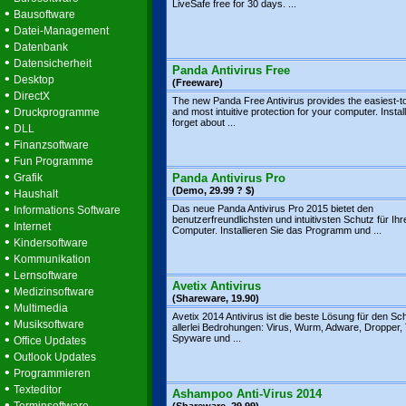
LiveSafe free for 30 days. ...
•
Bausoftware
•
Datei-Management
•
Datenbank
•
Datensicherheit
Panda Antivirus Free
•
Desktop
(Freeware)
•
DirectX
The new Panda Free Antivirus provides the easiest-t
•
Druckprogramme
and most intuitive protection for your computer. Install
forget about ...
•
DLL
•
Finanzsoftware
•
Fun Programme
•
Grafik
Panda Antivirus Pro
•
(Demo, 29.99 ? $)
Haushalt
•
Das neue Panda Antivirus Pro 2015 bietet den
Informations Software
benutzerfreundlichsten und intuitivsten Schutz für Ihr
•
Internet
Computer. Installieren Sie das Programm und ...
•
Kindersoftware
•
Kommunikation
•
Lernsoftware
Avetix Antivirus
•
Medizinsoftware
(Shareware, 19.90)
•
Multimedia
Avetix 2014 Antivirus ist die beste Lösung für den Sc
•
Musiksoftware
allerlei Bedrohungen: Virus, Wurm, Adware, Dropper, 
•
Spyware und ...
Office Updates
•
Outlook Updates
•
Programmieren
•
Texteditor
Ashampoo Anti-Virus 2014
•