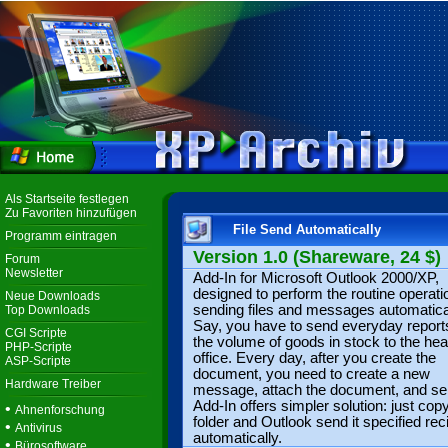
Als Startseite festlegen
Zu Favoriten hinzufügen
File Send Automatically
Programm eintragen
Version 1.0 (Shareware, 24 $)
Forum
Newsletter
Add-In for Microsoft Outlook 2000/XP,
designed to perform the routine operati
Neue Downloads
sending files and messages automatical
Top Downloads
Say, you have to send everyday report
CGI Scripte
the volume of goods in stock to the he
PHP-Scripte
office. Every day, after you create the
ASP-Scripte
document, you need to create a new
Hardware Treiber
message, attach the document, and sen
Add-In offers simpler solution: just copy 
•
Ahnenforschung
folder and Outlook send it specified rec
•
Antivirus
automatically.
•
Bürosoftware