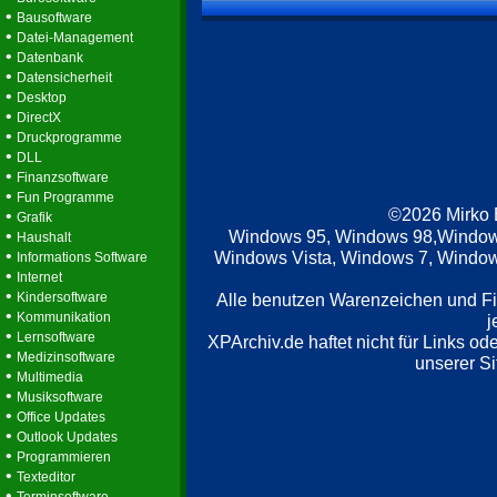
•
Bausoftware
•
Datei-Management
•
Datenbank
•
Datensicherheit
•
Desktop
•
DirectX
•
Druckprogramme
•
DLL
•
Finanzsoftware
•
Fun Programme
©2026 Mirko
•
Grafik
•
Windows 95, Windows 98,Window
Haushalt
•
Windows Vista, Windows 7, Windows
Informations Software
•
Internet
•
Kindersoftware
Alle benutzen Warenzeichen und F
•
Kommunikation
j
•
Lernsoftware
XPArchiv.de haftet nicht für Links o
•
Medizinsoftware
unserer Si
•
Multimedia
•
Musiksoftware
•
Office Updates
•
Outlook Updates
•
Programmieren
•
Texteditor
•