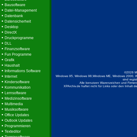
•
Bausoftware
•
Datei-Management
•
Datenbank
•
Datensicherheit
•
Desktop
•
DirectX
•
Druckprogramme
•
DLL
•
Finanzsoftware
•
Fun Programme
•
Grafik
•
Haushalt
•
Informations Software
©2026 M
•
Internet
Windows 95, Windows 98,Windows ME, Windows 2000, W
sind regis
•
Kindersoftware
Alle benutzen Warenzeichen und Firmenb
•
XPArchiv.de haftet nicht für Links oder den Inhalt 
Kommunikation
•
Lernsoftware
•
Medizinsoftware
•
Multimedia
•
Musiksoftware
•
Office Updates
•
Outlook Updates
•
Programmieren
•
Texteditor
•