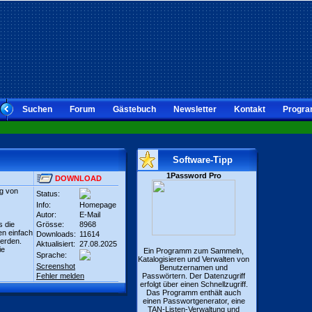
Suchen
Forum
Gästebuch
Newsletter
Kontakt
Progra
Software-Tipp
1Password Pro
DOWNLOAD
ng von
Status:
Info:
Homepage
Autor:
E-Mail
s die
Grösse:
8968
en einfach
Downloads:
11614
erden.
Aktualisiert:
27.08.2025
ie
Ein Programm zum Sammeln,
Sprache:
Katalogisieren und Verwalten von
Screenshot
Benutzernamen und
Fehler melden
Passwörtern. Der Datenzugriff
erfolgt über einen Schnellzugriff.
Das Programm enthält auch
einen Passwortgenerator, eine
TAN-Listen-Verwaltung und