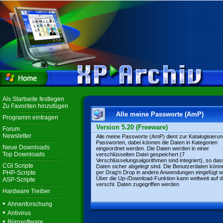
Als Startseite festlegen
Zu Favoriten hinzufügen
Alle meine Passworte (AmP)
Programm eintragen
Version 5.20 (Freeware)
Forum
Newsletter
Alle meine Passworte (AmP) dient zur Katalogisieru
Passworten, dabei können die Daten in Kategorien
Neue Downloads
eingeordnet werden. Die Daten werden in einer
Top Downloads
verschlüsselten Datei gespeichert (7
Verschlüsselungsalgorithmen sind integriert), so das
CGI Scripte
Daten sicher abgelegt sind. Die Benutzerdaten könn
PHP-Scripte
per Drag'n Drop in andere Anwendungen eingefügt w
Über die Up-/Download-Funktion kann weltweit auf d
ASP-Scripte
verschl. Daten zugegriffen werden
Hardware Treiber
•
Ahnenforschung
•
Antivirus
•
Bürosoftware