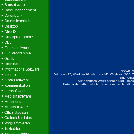
•
Bausoftware
•
Datei-Management
•
Datenbank
•
Datensicherheit
•
Desktop
•
DirectX
•
Druckprogramme
•
DLL
•
Finanzsoftware
•
Fun Programme
•
Grafik
•
Haushalt
•
Informations Software
©2026 M
•
Internet
Windows 95, Windows 98,Windows ME, Windows 2000, W
sind regis
•
Kindersoftware
Alle benutzen Warenzeichen und Firmenb
•
XPArchiv.de haftet nicht für Links oder den Inhalt 
Kommunikation
•
Lernsoftware
•
Medizinsoftware
•
Multimedia
•
Musiksoftware
•
Office Updates
•
Outlook Updates
•
Programmieren
•
Texteditor
•