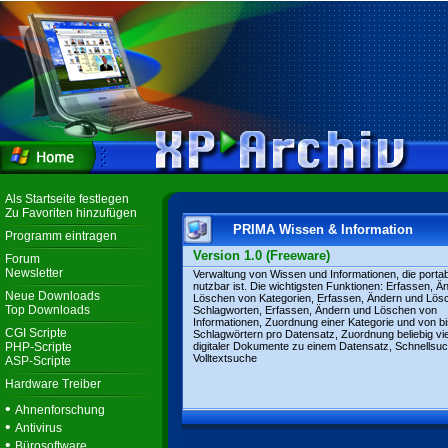
Als Startseite festlegen
Zu Favoriten hinzufügen
PRIMA Wissen & Information
Programm eintragen
Version 1.0 (Freeware)
Forum
Newsletter
Verwaltung von Wissen und Informationen, die portab
nutzbar ist. Die wichtigsten Funktionen: Erfassen, Ä
Neue Downloads
Löschen von Kategorien, Erfassen, Ändern und Lös
Top Downloads
Schlagworten, Erfassen, Ändern und Löschen von
Informationen, Zuordnung einer Kategorie und von bi
CGI Scripte
Schlagwörtern pro Datensatz, Zuordnung beliebig vie
PHP-Scripte
digitaler Dokumente zu einem Datensatz, Schnellsuc
Volltextsuche
ASP-Scripte
Hardware Treiber
•
Ahnenforschung
•
Antivirus
•
Bürosoftware