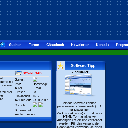
Suchen
Forum
Gästebuch
Newsletter
Kontakt
Progra
Software-Tipp
SuperMailer
DOWNLOAD
el
Status:
ndern und
Info:
Homepage
chen von
Autor:
E-Mail
s zu drei
Grösse:
5876
ler
Downloads:
7677
he,
Aktualisiert:
23.01.2017
Mit der Software können
Sprache:
personalisierte Serienmails (z.B.
für Newsletter,
Screenshot
Marketingaktionen) im Text- oder
Fehler melden
HTML-Format inklusive
Anhängen erstellt und versendet
werden. Für den Versand der
Nachrichten verwendet es einen