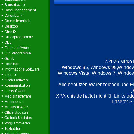
•
Bausoftware
•
Datei-Management
•
Datenbank
•
Datensicherheit
•
Desktop
•
DirectX
•
Druckprogramme
•
DLL
•
Finanzsoftware
•
Fun Programme
•
Grafik
©2026 Mirko
•
Haushalt
Windows 95, Windows 98,Window
•
Informations Software
Windows Vista, Windows 7, Windows
•
Internet
•
Kindersoftware
Alle benutzen Warenzeichen und F
•
Kommunikation
j
•
Lernsoftware
XPArchiv.de haftet nicht für Links o
•
Medizinsoftware
•
unserer Si
Multimedia
•
Musiksoftware
•
Office Updates
•
Outlook Updates
•
Programmieren
•
Texteditor
•