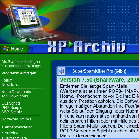
Als Startseite festlegen
Zu Favoriten hinzufügen
SuperSpamKiller Pro (64bit)
Programm eintragen
Version 7.50 (Shareware, 20.0
Forum
Newsletter
Entfernen Sie lästige Spam-Mails
(Werbemails) aus Ihren POP3-, IMAP-
Neue Downloads
Hotmail-Postfächern bevor Sie Ihre E-
Top Downloads
aus dem Postfach abholen. Die Softwar
CGI Scripte
in regelmäßigen Abständen Ihre Postfä
PHP-Scripte
weist Sie auf den Eingang neuer Nachr
ASP-Scripte
hin und kann automatisch anhand von f
Hardware Treiber
definierbaren Filtern oder mit Hilfe des
Filters Spam-Mails löschen. Der einge
•
Ahnenforschung
POP3-Server ermöglicht es ebenfalls
•
Antivirus
Mails zu kennzeichnen.
•
Bürosoftware