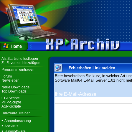
Als Startseite festlegen
Zu Favoriten hinzufügen
Fehlerhaften Link melden
Programm eintragen
Bitte beschreiben Sie kurz, in welcher Art un
Forum
Software Mail64 E-Mail Server 1.01 nicht mehr
Newsletter
Neue Downloads
Top Downloads
Ihre E-Mail-Adresse:
CGI Scripte
PHP-Scripte
ASP-Scripte
Hardware Treiber
•
Ahnenforschung
•
Antivirus
•
Bürosoftware