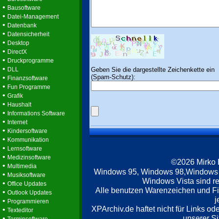
•
Bausoftware
•
Datei-Management
•
Datenbank
•
Datensicherheit
•
Desktop
•
DirectX
•
Druckprogramme
•
Geben Sie die dargestellte Zeichenkette ein
DLL
(Spam-Schutz):
•
Finanzsoftware
•
Fun Programme
•
Grafik
•
Haushalt
•
Informations Software
•
Internet
•
Kindersoftware
•
Kommunikation
•
Lernsoftware
•
Medizinsoftware
©2026 Mirko
•
Multimedia
Windows 95, Windows 98,Windows
•
Musiksoftware
Windows Vista sind re
•
Office Updates
Alle benutzen Warenzeichen und F
•
Outlook Updates
j
•
Programmieren
XPArchiv.de haftet nicht für Links o
•
Texteditor
unserer Si
•