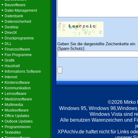
•
Bausoftware
•
Datei-Management
•
Datenbank
•
Datensicherheit
•
Desktop
•
DirectX
•
Druckprogramme
•
Geben Sie die dargestellte Zeichenkette ein
DLL
(Spam-Schutz):
•
Finanzsoftware
•
Fun Programme
•
Grafik
•
Haushalt
•
Informations Software
•
Internet
•
Kindersoftware
•
Kommunikation
•
Lernsoftware
•
Medizinsoftware
©2026 Mirko
•
Multimedia
Windows 95, Windows 98,Windows
•
Musiksoftware
Windows Vista sind re
•
Office Updates
Alle benutzen Warenzeichen und F
•
Outlook Updates
j
•
Programmieren
XPArchiv.de haftet nicht für Links o
•
Texteditor
unserer Si
•