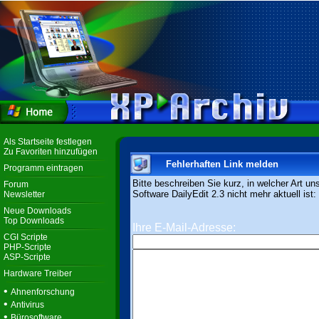
Als Startseite festlegen
Zu Favoriten hinzufügen
Fehlerhaften Link melden
Programm eintragen
Bitte beschreiben Sie kurz, in welcher Art un
Forum
Software DailyEdit 2.3 nicht mehr aktuell ist:
Newsletter
Neue Downloads
Top Downloads
Ihre E-Mail-Adresse:
CGI Scripte
PHP-Scripte
ASP-Scripte
Hardware Treiber
•
Ahnenforschung
•
Antivirus
•
Bürosoftware